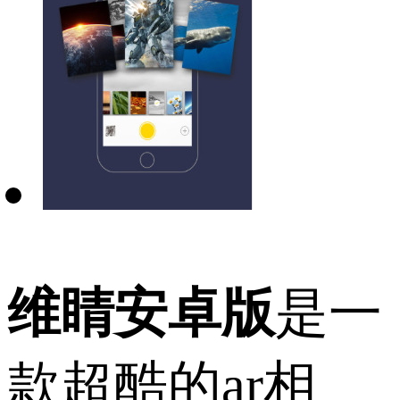
维睛安卓版
是一
款超酷的ar相