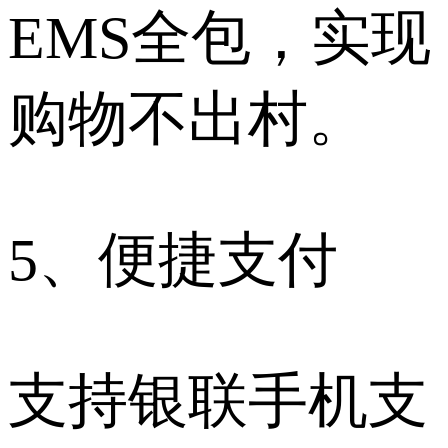
EMS全包，实现
购物不出村。
5、便捷支付
支持银联手机支