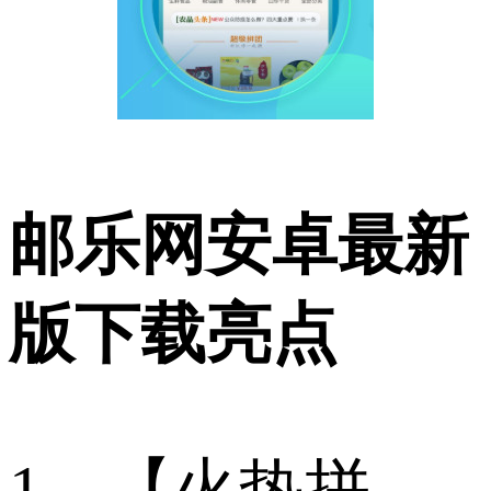
邮乐网安卓最新
版下载亮点
1、【火热拼