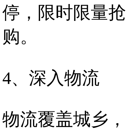
停，限时限量抢
购。
4、深入物流
物流覆盖城乡，