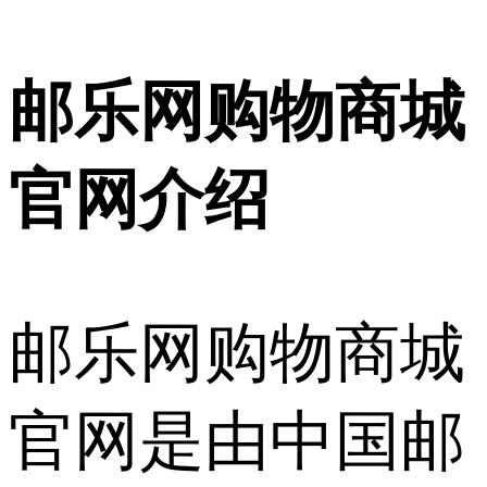
邮乐网购物商城
官网介绍
邮乐网购物商城
官网是由中国邮