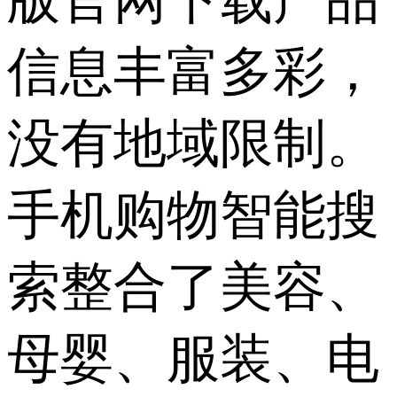
信息丰富多彩，
没有地域限制。
手机购物智能搜
索整合了美容、
母婴、服装、电