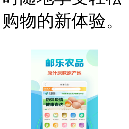
购物的新体验。