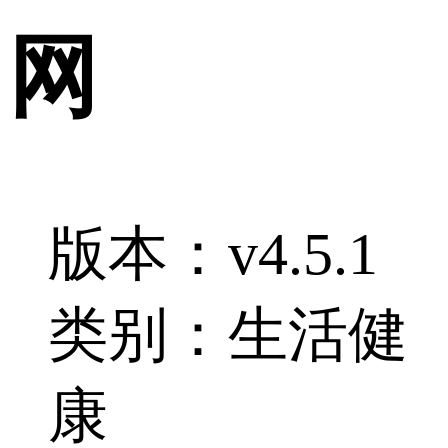
网
版本：v4.5.1
类别：生活健
康