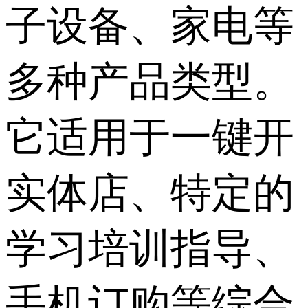
子设备、家电等
多种产品类型。
它适用于一键开
实体店、特定的
学习培训指导、
手机订购等综合