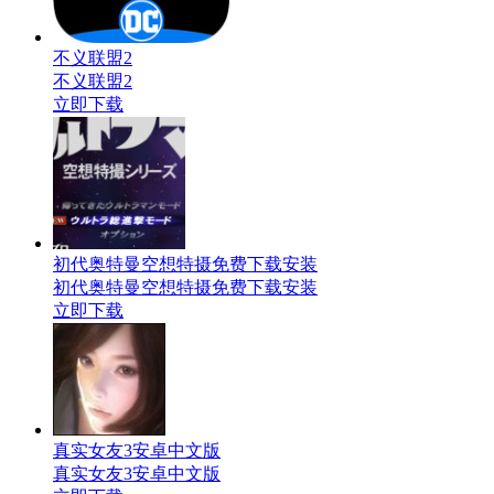
不义联盟2
不义联盟2
立即下载
初代奥特曼空想特摄免费下载安装
初代奥特曼空想特摄免费下载安装
立即下载
真实女友3安卓中文版
真实女友3安卓中文版