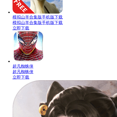
模拟山羊合集版手机版下载
模拟山羊合集版手机版下载
立即下载
超凡蜘蛛侠
超凡蜘蛛侠
立即下载