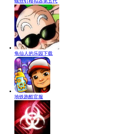
螺丝钉模拟器第五代
龟仙人的乐园下载
地铁跑酷官服