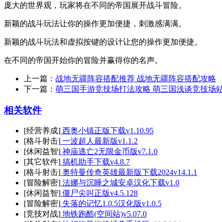
庞大的世界观，玩家将在不同的帝国展开战斗冒险。
新颖的战斗玩法让你的操作更加便捷，刺激感满满。
新颖的战斗玩法和虚拟按键的设计让您的操作更加便捷。
在不同的帝国开始你的冒险并赢得你的名声。
上一篇：
战地无疆阵容搭配推荐 战地无疆阵容搭配攻略
下一篇：
萌三国手游竞技场打法攻略 萌三国浅谈竞技场
相关软件
[经营养成]
西奥小镇正版下载v1.10.95
[格斗射击]
一波超人最新版v1.1.2
[休闲益智]
神庙逃亡2无限金币版v7.1.0
[其它软件]
搞机助手下载v4.8.7
[格斗射击]
奥特曼传奇英雄最新版下载2024v14.1.1
[冒险解密]
法娜与沉睡之城安卓汉化下载v1.0
[休闲益智]
僵尸尖叫正版v4.5.128
[冒险解密]
失落的记忆1.0.5汉化版v1.0.5
[竞技对战]
地铁跑酷(空间站)v5.07.0