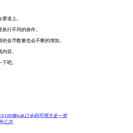
在赛道上。
要执行不同的操作。
得的金币数量也会不断的增加。
戏内容。
一下吧。
3(100抽)cdk口令码可用大全一览
号汇总