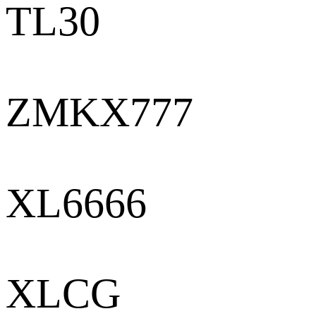
TL30
ZMKX777
XL6666
XLCG