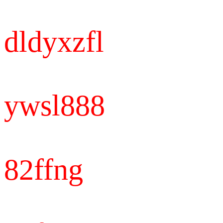
dldyxzfl
ywsl888
82ffng