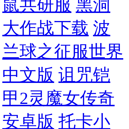
鼠共研服
黑洞
大作战下载
波
兰球之征服世界
中文版
诅咒铠
甲2灵魔女传奇
安卓版
托卡小