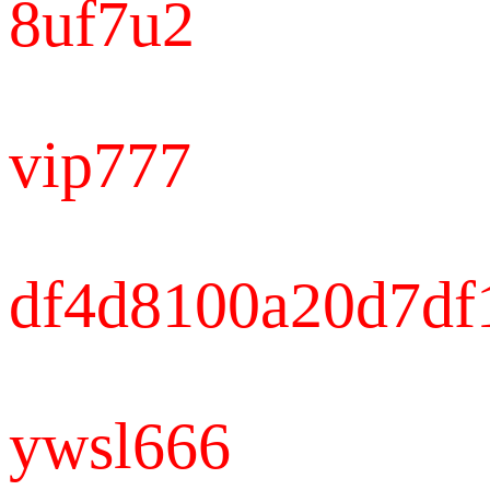
8uf7u2
vip777
df4d8100a20d7df
ywsl666