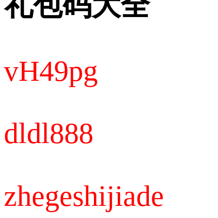
礼包码大全
vH49pg
dldl888
zhegeshijiade