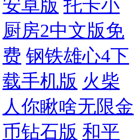
安卓版
托卡小
厨房2中文版免
费
钢铁雄心4下
载手机版
火柴
人你瞅啥无限金
币钻石版
和平