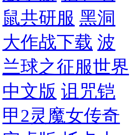
鼠共研服
黑洞
大作战下载
波
兰球之征服世界
中文版
诅咒铠
甲2灵魔女传奇