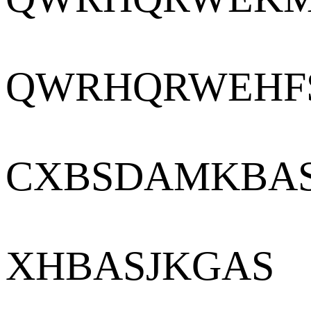
QWRHQRWEHF
CXBSDAMKBA
XHBASJKGAS