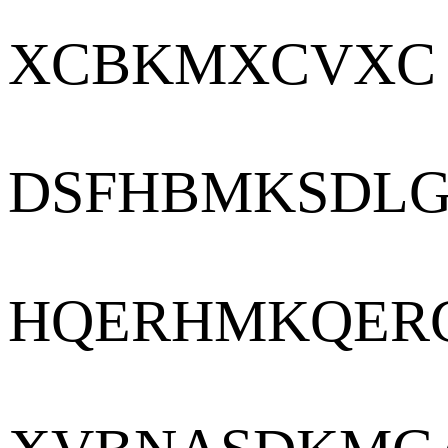
XCBKMXCVXC
DSFHBMKSDL
HQERHMKQER