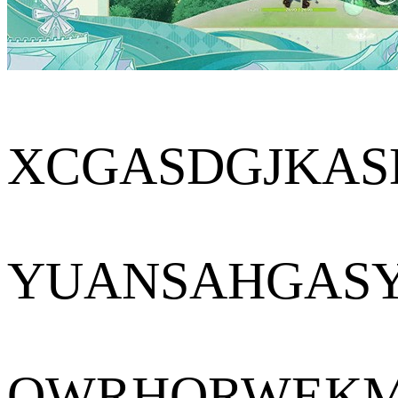
XCGASDGJKAS
YUANSAHGAS
QWRHQRWEK