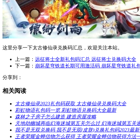
​这里分享一下太古修仙录兑换码汇总，欢迎关注本站。
上一篇：
远征将士全新礼包码汇总 远征将士兑换码大全
下一篇：
崩坏星穹铁道长期可用激活码 崩坏星穹铁道礼
分享到：
相关阅读
‎太古修仙录2023礼包码获取 太古修仙录兑换码大全‎
彩虹物语礼包码一览 彩虹物语兑换码大全最新
森林之子房子怎么建造 建造房屋攻略
天地劫幽城再临幻海迷城第五关怎么过 幻海迷城第五关
我不是无双兑换码 我不是无双(皮肤)兑换礼包码2023最
王者荣耀金蝉信物怎么获得 王者荣耀金蝉信物获得方法