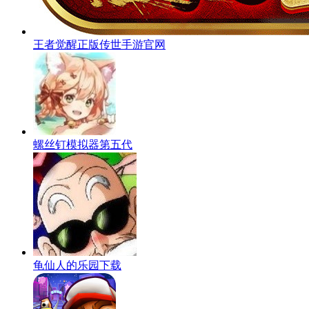
王者觉醒正版传世手游官网
螺丝钉模拟器第五代
龟仙人的乐园下载