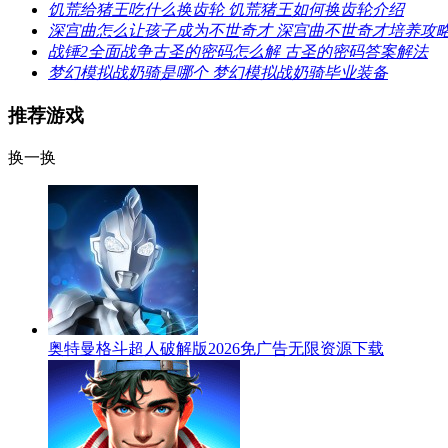
饥荒给猪王吃什么换齿轮 饥荒猪王如何换齿轮介绍
深宫曲怎么让孩子成为不世奇才 深宫曲不世奇才培养攻
战锤2全面战争古圣的密码怎么解 古圣的密码答案解法
梦幻模拟战奶骑是哪个 梦幻模拟战奶骑毕业装备
推荐游戏
换一换
奥特曼格斗超人破解版2026免广告无限资源下载