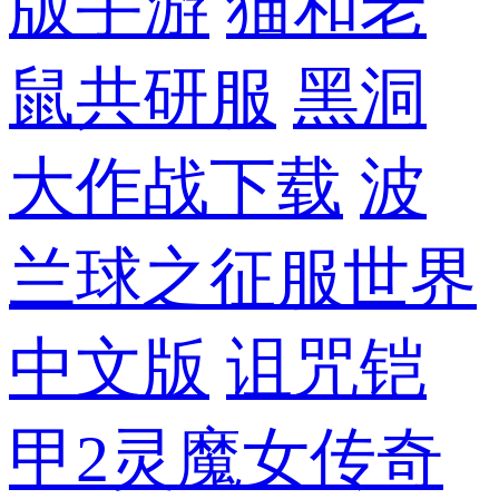
版手游
猫和老
鼠共研服
黑洞
大作战下载
波
兰球之征服世界
中文版
诅咒铠
甲2灵魔女传奇