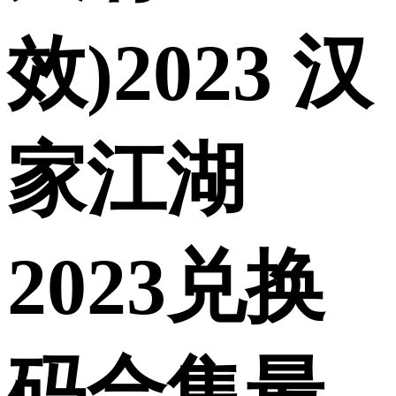
效)2023 汉
家江湖
2023兑换
码合集最