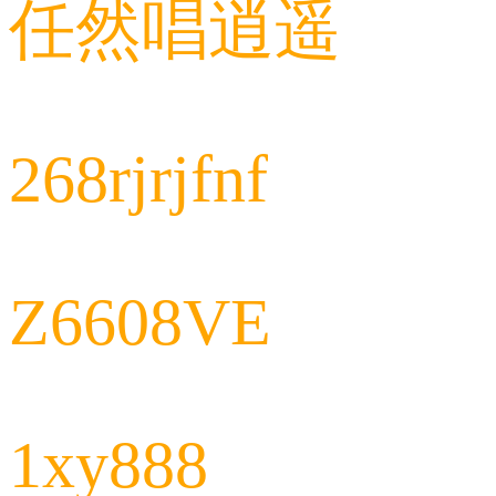
任然唱逍遥
268rjrjfnf
Z6608VE
1xy888