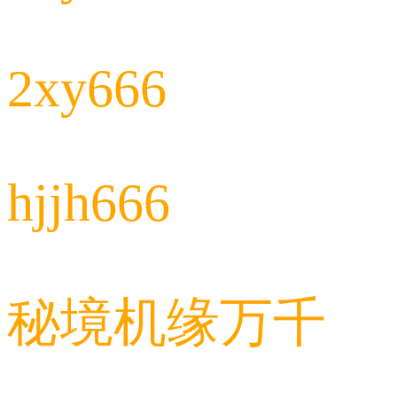
2xy666
hjjh666
秘境机缘万千