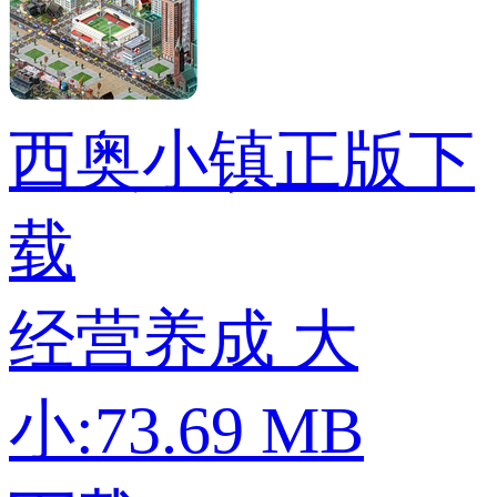
西奥小镇正版下
载
经营养成
大
小:73.69 MB