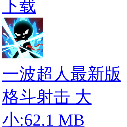
下载
一波超人最新版
格斗射击
大
小:62.1 MB