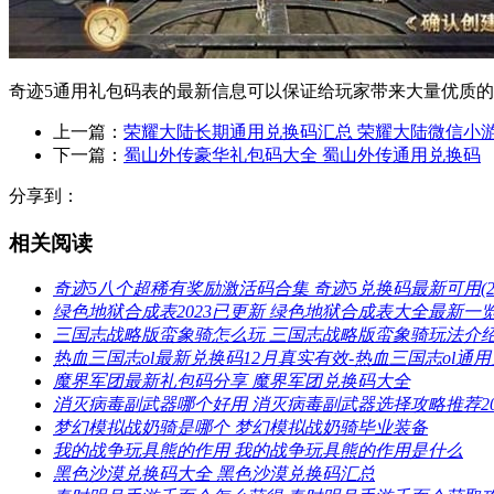
奇迹5通用礼包码表的最新信息可以保证给玩家带来大量优质
上一篇：
荣耀大陆长期通用兑换码汇总 荣耀大陆微信小
下一篇：
蜀山外传豪华礼包码大全 蜀山外传通用兑换码
分享到：
相关阅读
奇迹5八个超稀有奖励激活码合集 奇迹5兑换码最新可用(2
绿色地狱合成表2023已更新 绿色地狱合成表大全最新一
三国志战略版蛮象骑怎么玩 三国志战略版蛮象骑玩法介
热血三国志ol最新兑换码12月真实有效-热血三国志ol通
魔界军团最新礼包码分享 魔界军团兑换码大全
消灭病毒副武器哪个好用 消灭病毒副武器选择攻略推荐20
梦幻模拟战奶骑是哪个 梦幻模拟战奶骑毕业装备
我的战争玩具熊的作用 我的战争玩具熊的作用是什么
黑色沙漠兑换码大全 黑色沙漠兑换码汇总