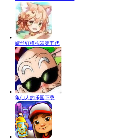
螺丝钉模拟器第五代
龟仙人的乐园下载