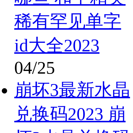
稀有罕见单字
id大全2023
04/25
崩坏3最新水晶
兑换码2023 崩