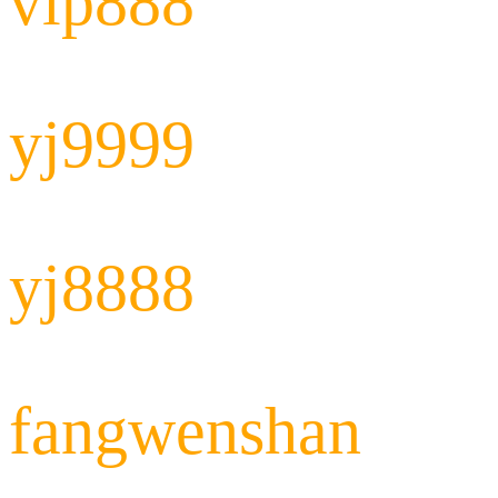
vip888
yj9999
yj8888
fangwenshan