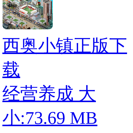
西奥小镇正版下
载
经营养成
大
小:73.69 MB