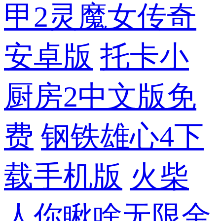
甲2灵魔女传奇
安卓版
托卡小
厨房2中文版免
费
钢铁雄心4下
载手机版
火柴
人你瞅啥无限金