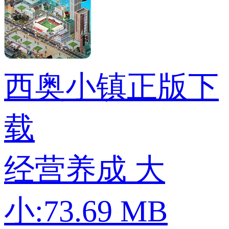
西奥小镇正版下
载
经营养成
大
小:73.69 MB