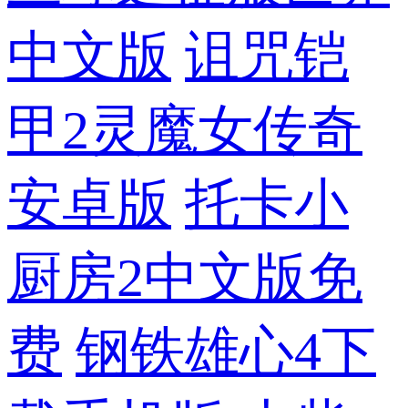
中文版
诅咒铠
甲2灵魔女传奇
安卓版
托卡小
厨房2中文版免
费
钢铁雄心4下