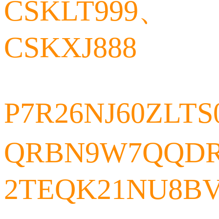
CSKLT999、
CSKXJ888
P7R26NJ60ZLT
QRBN9W7QQD
2TEQK21NU8B