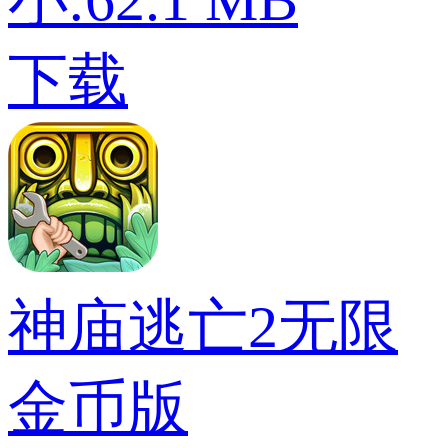
小:62.1 MB
下载
神庙逃亡2无限
金币版