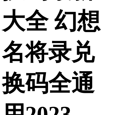
大全 幻想
名将录兑
换码全通
用2023