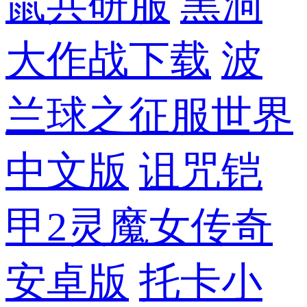
鼠共研服
黑洞
大作战下载
波
兰球之征服世界
中文版
诅咒铠
甲2灵魔女传奇
安卓版
托卡小