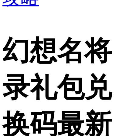
幻想名将
录礼包兑
换码最新