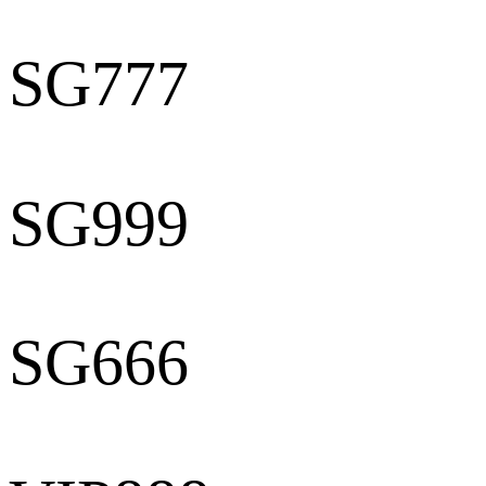
SG777
SG999
SG666