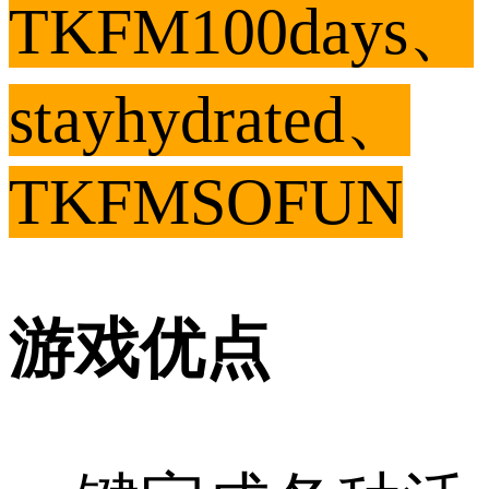
TKFM100days、
stayhydrated、
TKFMSOFUN
游戏优点