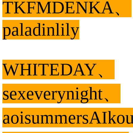
TKFMDENKA、
paladinlily
WHITEDAY、
sexeverynight、
aoisummersAIk