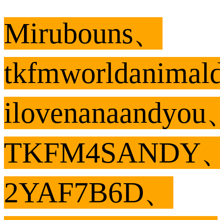
Mirubouns、
tkfmworldanima
ilovenanaandyo
TKFM4SANDY
2YAF7B6D、