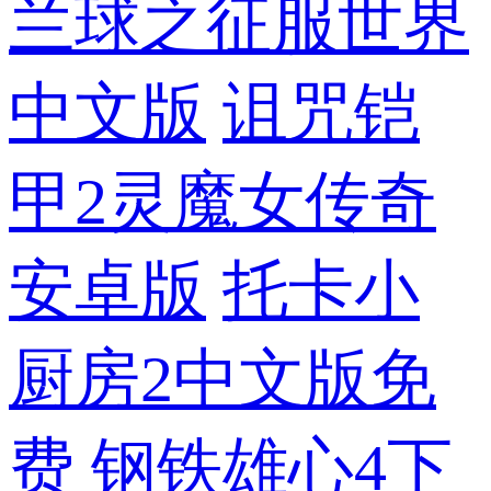
兰球之征服世界
中文版
诅咒铠
甲2灵魔女传奇
安卓版
托卡小
厨房2中文版免
费
钢铁雄心4下