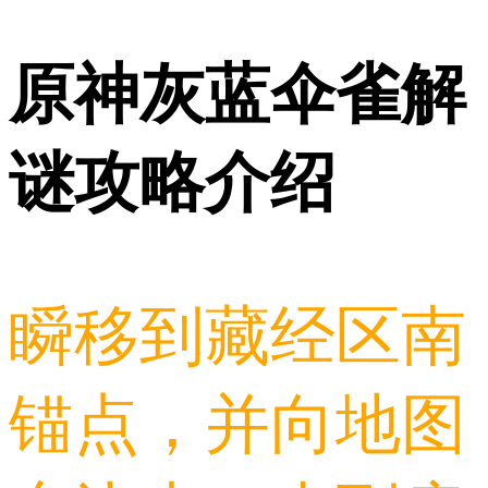
原神灰蓝伞雀解
谜攻略介绍
瞬移到藏经区南
锚点，并向地图