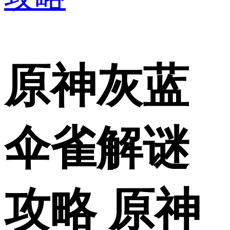
原神灰蓝
伞雀解谜
攻略 原神