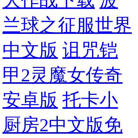
大作战下载
波
兰球之征服世界
中文版
诅咒铠
甲2灵魔女传奇
安卓版
托卡小
厨房2中文版免