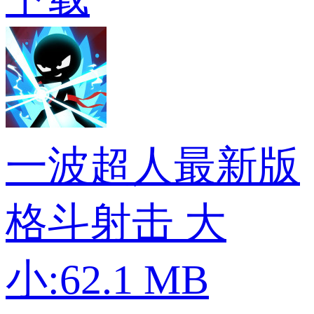
一波超人最新版
格斗射击
大
小:62.1 MB