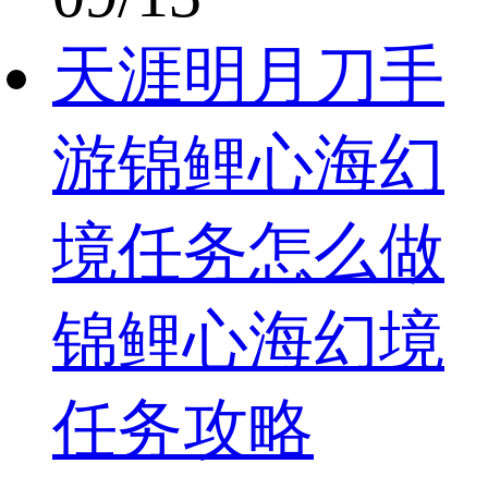
天涯明月刀手
游锦鲤心海幻
境任务怎么做
锦鲤心海幻境
任务攻略