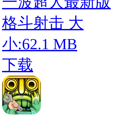
一波超人最新版
格斗射击
大
小:62.1 MB
下载