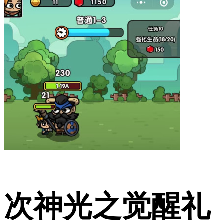
次神光之觉醒礼