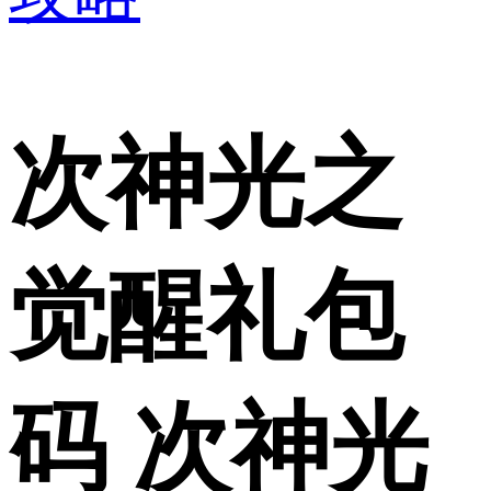
次神光之
觉醒礼包
码 次神光