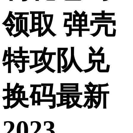
领取 弹壳
特攻队兑
换码最新
2023