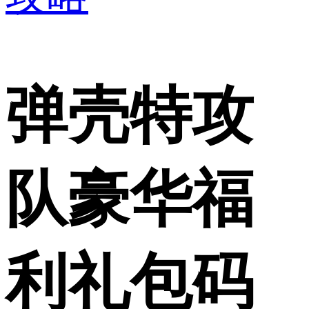
弹壳特攻
队豪华福
利礼包码