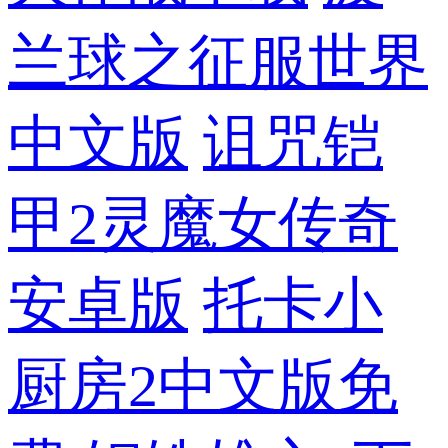
兰球之征服世界
中文版
诅咒铠
甲2灵魔女传奇
安卓版
托卡小
厨房2中文版免