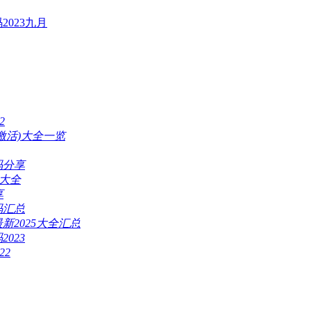
023九月
2
激活)大全一览
码分享
码大全
享
码汇总
新2025大全汇总
023
22