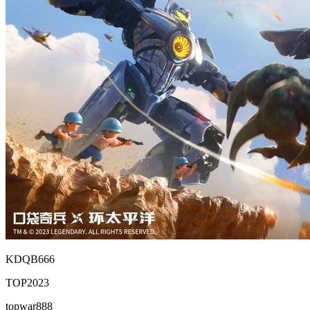
KDQB666
TOP2023
topwar888