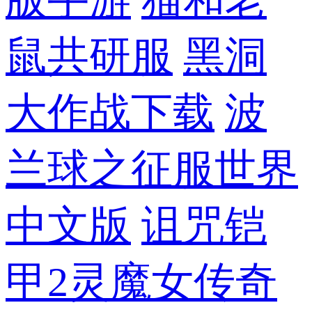
鼠共研服
黑洞
大作战下载
波
兰球之征服世界
中文版
诅咒铠
甲2灵魔女传奇