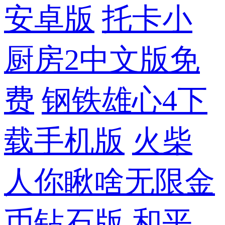
安卓版
托卡小
厨房2中文版免
费
钢铁雄心4下
载手机版
火柴
人你瞅啥无限金
币钻石版
和平