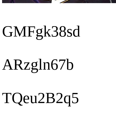
GMFgk38sd
ARzgln67b
TQeu2B2q5