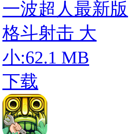
一波超人最新版
格斗射击
大
小:62.1 MB
下载