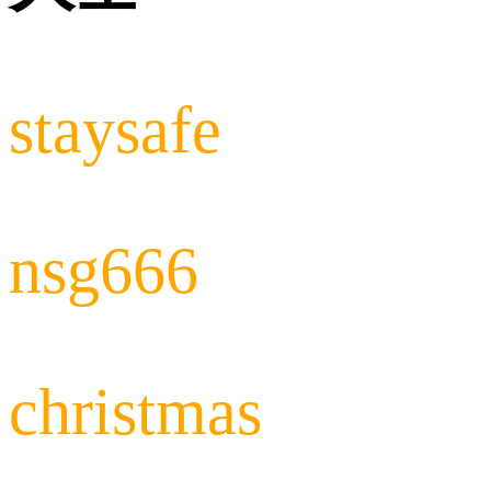
staysafe
nsg666
christmas