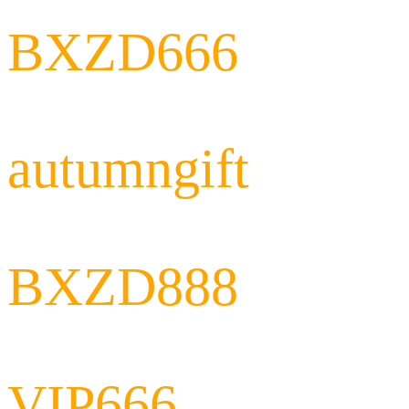
BXZD666
autumngift
BXZD888
VIP666