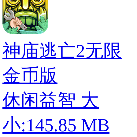
神庙逃亡2无限
金币版
休闲益智
大
小:145.85 MB