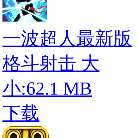
一波超人最新版
格斗射击
大
小:62.1 MB
下载