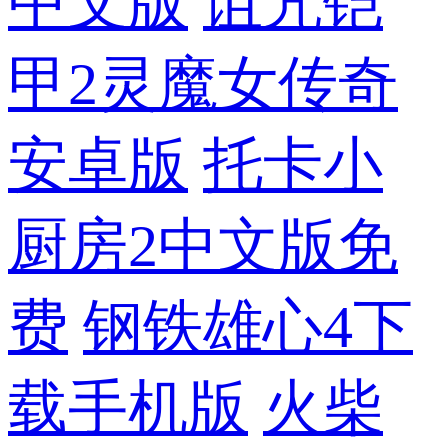
中文版
诅咒铠
甲2灵魔女传奇
安卓版
托卡小
厨房2中文版免
费
钢铁雄心4下
载手机版
火柴