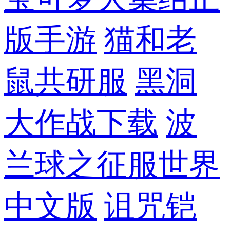
版手游
猫和老
鼠共研服
黑洞
大作战下载
波
兰球之征服世界
中文版
诅咒铠