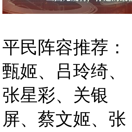
平民阵容推荐：
甄姬、吕玲绮、
张星彩、关银
屏、蔡文姬、张