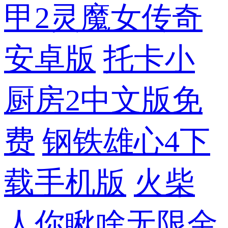
甲2灵魔女传奇
安卓版
托卡小
厨房2中文版免
费
钢铁雄心4下
载手机版
火柴
人你瞅啥无限金