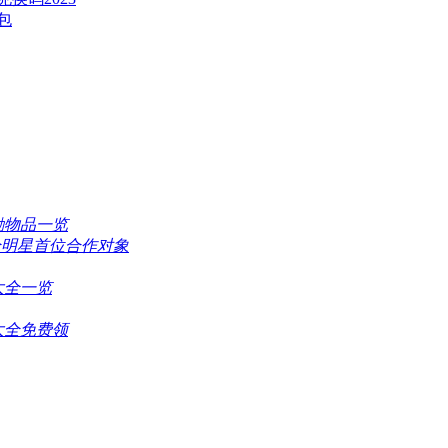
包
励物品一览
ove全明星首位合作对象
大全一览
大全免费领