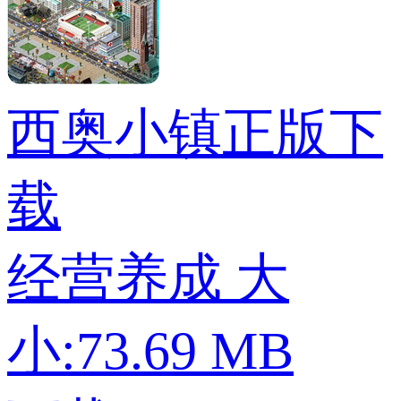
西奥小镇正版下
载
经营养成
大
小:73.69 MB