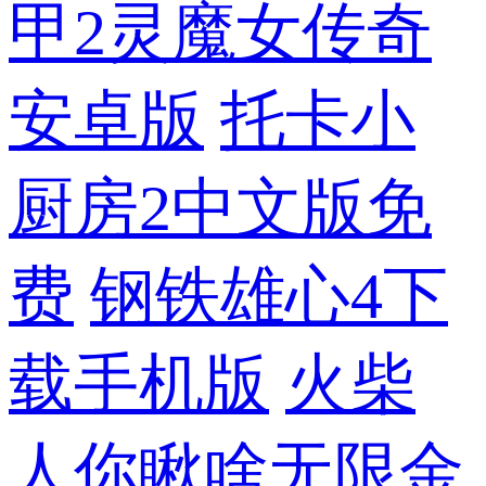
甲2灵魔女传奇
安卓版
托卡小
厨房2中文版免
费
钢铁雄心4下
载手机版
火柴
人你瞅啥无限金