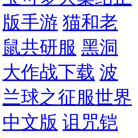
版手游
猫和老
鼠共研服
黑洞
大作战下载
波
兰球之征服世界
中文版
诅咒铠