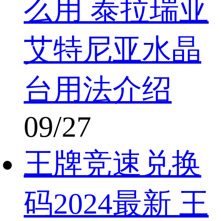
么用 泰拉瑞亚
艾特尼亚水晶
台用法介绍
09/27
王牌竞速兑换
码2024最新 王