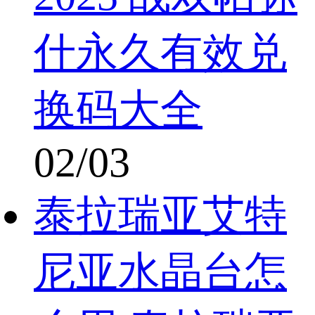
什永久有效兑
换码大全
02/03
泰拉瑞亚艾特
尼亚水晶台怎