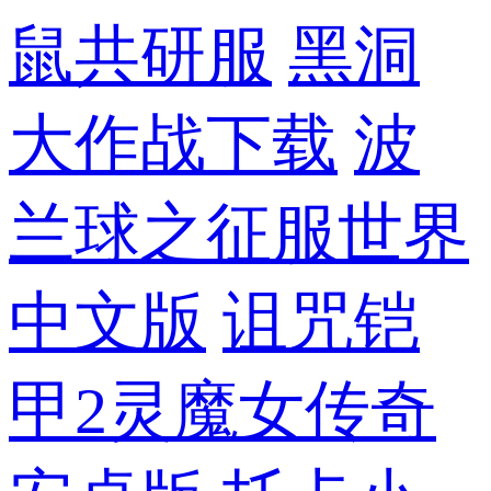
鼠共研服
黑洞
大作战下载
波
兰球之征服世界
中文版
诅咒铠
甲2灵魔女传奇