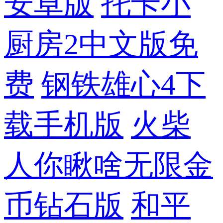
安卓版
托卡小
厨房2中文版免
费
钢铁雄心4下
载手机版
火柴
人你瞅啥无限金
币钻石版
和平