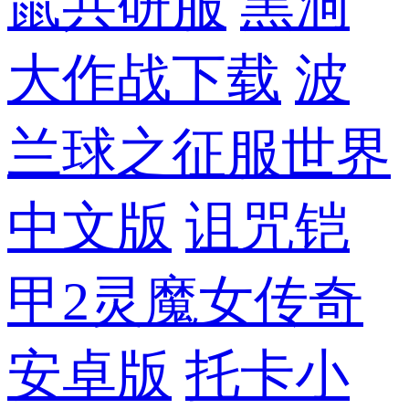
鼠共研服
黑洞
大作战下载
波
兰球之征服世界
中文版
诅咒铠
甲2灵魔女传奇
安卓版
托卡小