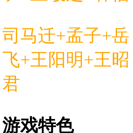
司马迁+孟子+岳
飞+王阳明+王昭
君
游戏特色