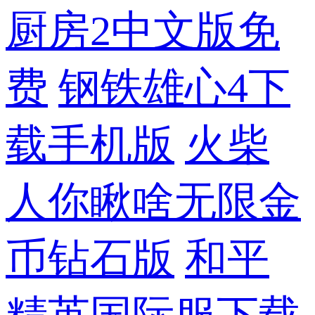
厨房2中文版免
费
钢铁雄心4下
载手机版
火柴
人你瞅啥无限金
币钻石版
和平