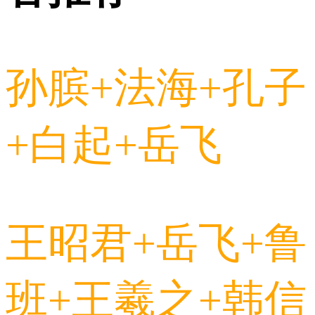
孙膑+法海+孔子
+白起+岳飞
王昭君+岳飞+鲁
班+王羲之+韩信