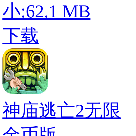
小:62.1 MB
下载
神庙逃亡2无限
金币版