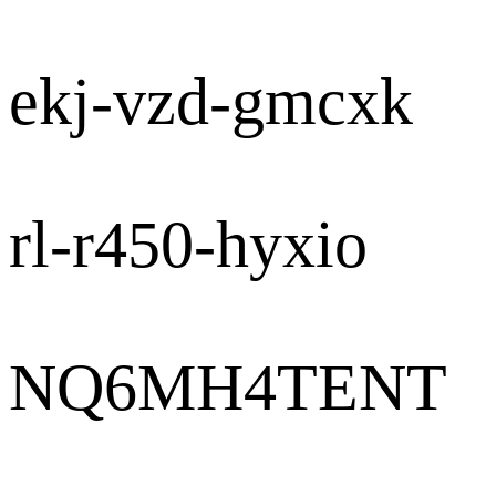
ekj-vzd-gmcxk
rl-r450-hyxio
NQ6MH4TENT