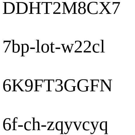
DDHT2M8CX7
7bp-lot-w22cl
6K9FT3GGFN
6f-ch-zqyvcyq