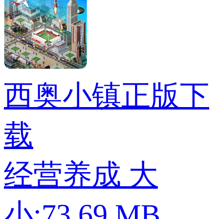
西奥小镇正版下
载
经营养成
大
小:73.69 MB