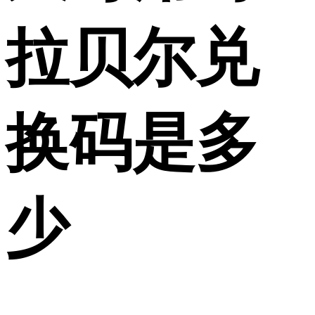
拉贝尔兑
换码是多
少