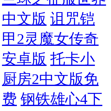
中文版
诅咒铠
甲2灵魔女传奇
安卓版
托卡小
厨房2中文版免
费
钢铁雄心4下