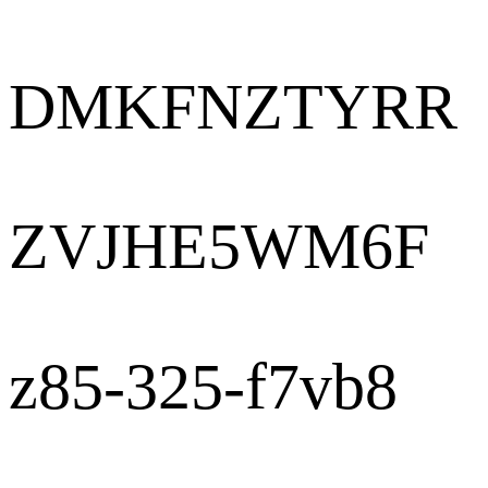
DMKFNZTYRR
ZVJHE5WM6F
z85-325-f7vb8