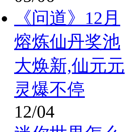
《问道》12月
熔炼仙丹奖池
大焕新,仙元元
灵爆不停
12/04