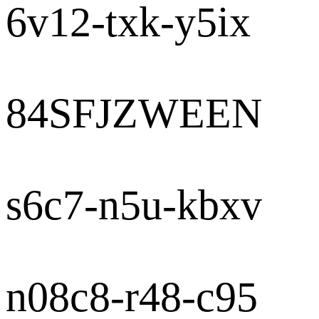
6v12-txk-y5ix
84SFJZWEEN
s6c7-n5u-kbxv
n08c8-r48-c95