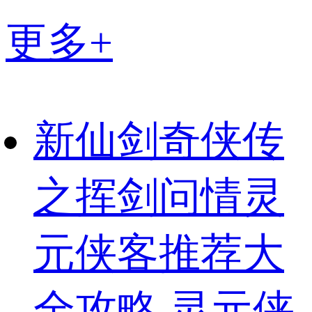
更多+
新仙剑奇侠传
之挥剑问情灵
元侠客推荐大
全攻略 灵元侠