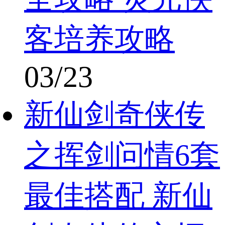
客培养攻略
03/23
新仙剑奇侠传
之挥剑问情6套
最佳搭配 新仙