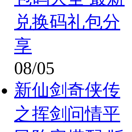
兑换码礼包分
享
08/05
新仙剑奇侠传
之挥剑问情平