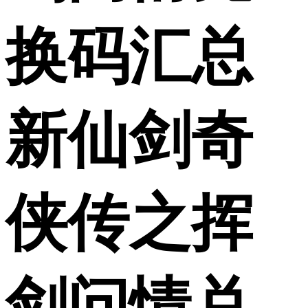
换码汇总
新仙剑奇
侠传之挥
剑问情兑