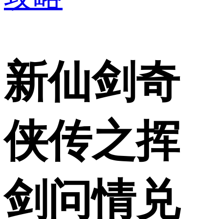
新仙剑奇
侠传之挥
剑问情兑