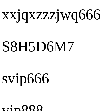
xxjqxzzzjwq666
S8H5D6M7
svip666
vip888