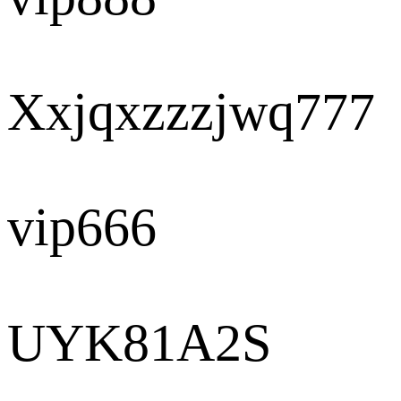
Xxjqxzzzjwq777
vip666
UYK81A2S