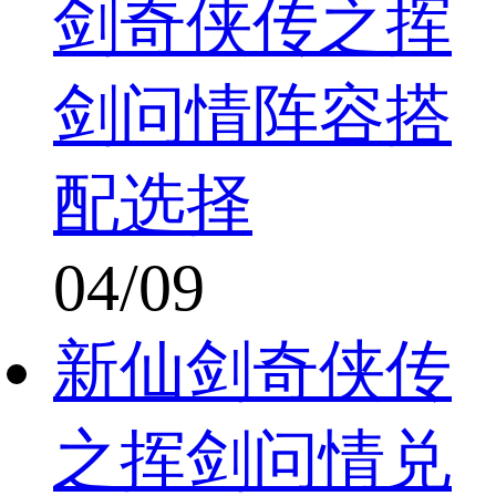
剑奇侠传之挥
剑问情阵容搭
配选择
04/09
新仙剑奇侠传
之挥剑问情兑