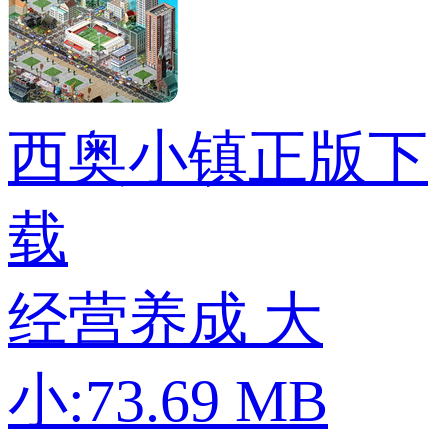
西奥小镇正版下
载
经营养成
大
小:73.69 MB