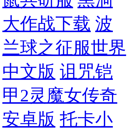
大作战下载
波
兰球之征服世界
中文版
诅咒铠
甲2灵魔女传奇
安卓版
托卡小