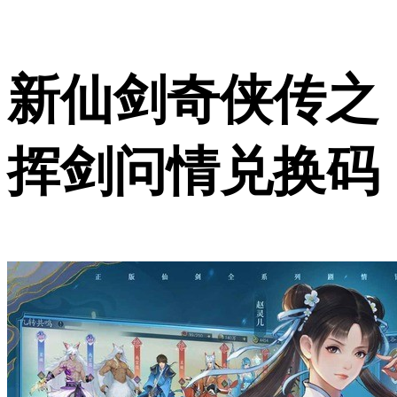
新仙剑奇侠传之
挥剑问情兑换码