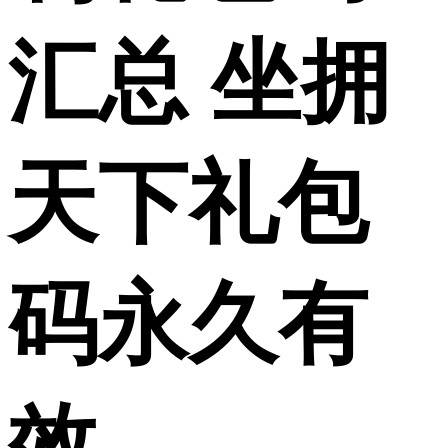
汇总 坐拥
天下礼包
码永久有
效