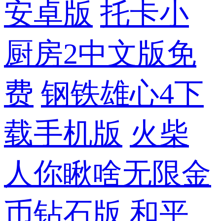
安卓版
托卡小
厨房2中文版免
费
钢铁雄心4下
载手机版
火柴
人你瞅啥无限金
币钻石版
和平