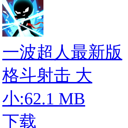
一波超人最新版
格斗射击
大
小:62.1 MB
下载