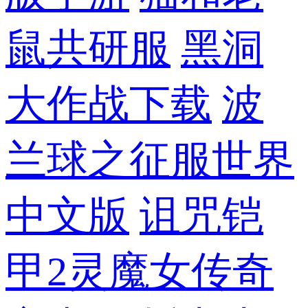
鼠共研服
黑洞
大作战下载
波
兰球之征服世界
中文版
诅咒铠
甲2灵魔女传奇