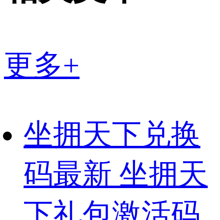
更多+
坐拥天下兑换
码最新 坐拥天
下礼包激活码