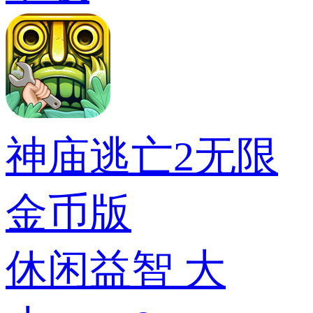
神庙逃亡2无限
金币版
休闲益智
大