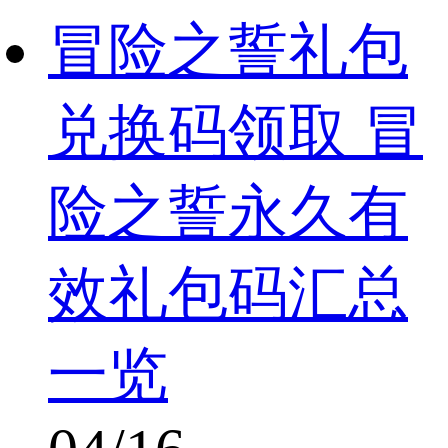
冒险之誓礼包
兑换码领取 冒
险之誓永久有
效礼包码汇总
一览