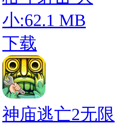
小:62.1 MB
下载
神庙逃亡2无限