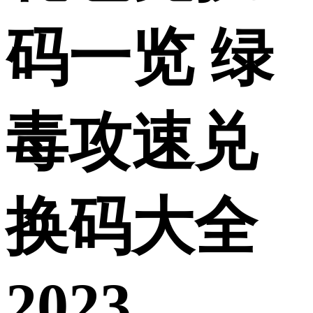
码一览 绿
毒攻速兑
换码大全
2023