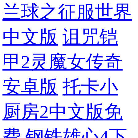
兰球之征服世界
中文版
诅咒铠
甲2灵魔女传奇
安卓版
托卡小
厨房2中文版免
费
钢铁雄心4下