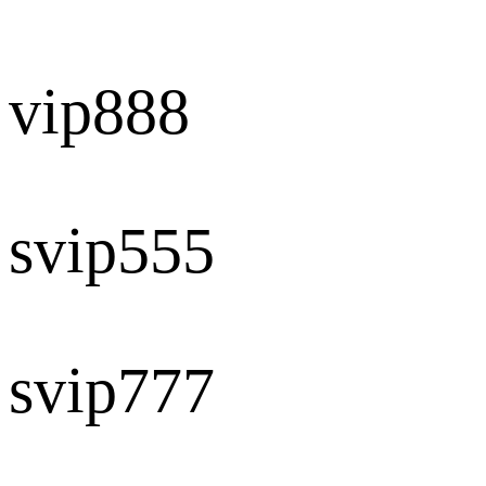
vip888
svip555
svip777