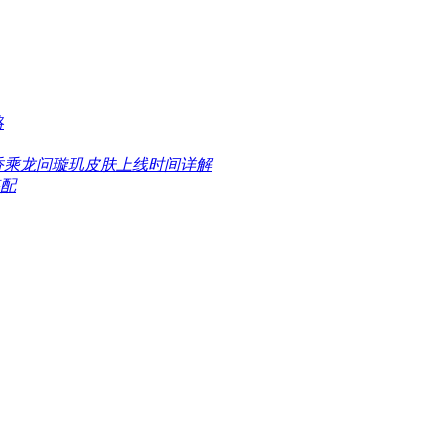
略
香乘龙问璇玑皮肤上线时间详解
搭配