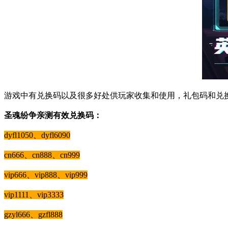
游戏中有兑换码以及很多好处供玩家收集和使用，礼包码和兑
圣魂纷争亲测有效兑换码：
dyfl1050、dyfl6090
cn666、cn888、cn999
vip666、vip888、vip999
vip1111、vip3333
gzyl666、gzfl888