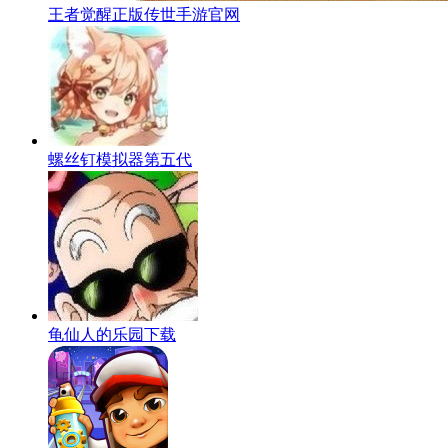
王者觉醒正版传世手游官网
螺丝钉模拟器第五代
龟仙人的乐园下载