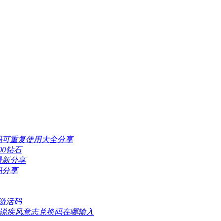
码可重复使用大全分享
00钻石
最新分享
码分享
久激活码
忍传说疾风意志兑换码在哪输入