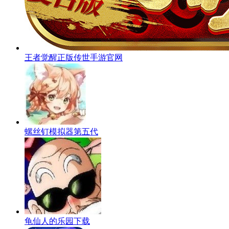
王者觉醒正版传世手游官网
螺丝钉模拟器第五代
龟仙人的乐园下载