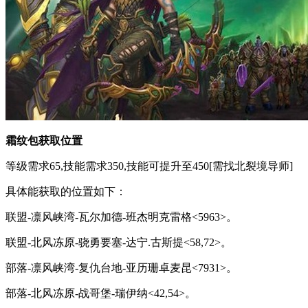
霜纹包获取位置
等级需求65,技能需求350,技能可提升至450[需找北裂境导师]
具体能获取的位置如下：
联盟-凛风峡湾-瓦尔加德-班杰明克雷格<5963>。
联盟-北风冻原-骁勇要塞-达宁.古斯提<58,72>。
部落-凛风峡湾-复仇台地-亚历珊卓麦昆<7931>。
部落-北风冻原-战哥堡-瑞伊纳<42,54>。