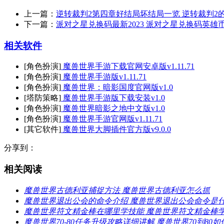
上一篇：
逆转裁判2第四章好结局坏结局一览 逆转裁判2
下一篇：
派对之星兑换码最新2023 派对之星兑换码英雄币
相关软件
[角色扮演]
魔兽世界手游下载官网安卓版v1.11.71
[角色扮演]
魔兽世界手游版v1.11.71
[角色扮演]
魔兽世界：暗影国度官网版v1.0
[塔防策略]
魔兽世界手游版下载安装v1.0
[角色扮演]
魔兽世界暗影之地中文版v1.0
[角色扮演]
魔兽世界手游官网版v1.11.71
[其它软件]
魔兽世界大脚插件官方版v9.0.0
分享到：
相关阅读
魔兽世界古德利亚捕捉方法 魔兽世界古德利亚怎么抓
魔兽世界退出公会的命令介绍 魔兽世界退出公会命令是
魔兽世界符文精金棒在哪里学技能 魔兽世界符文精金棒
魔兽世界70-80任务升级攻略详细讲解 魔兽世界70到80