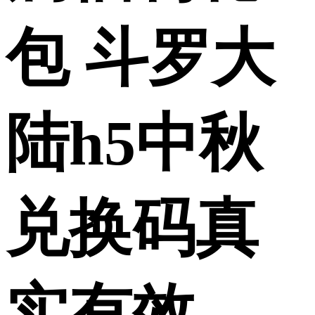
包 斗罗大
陆h5中秋
兑换码真
实有效