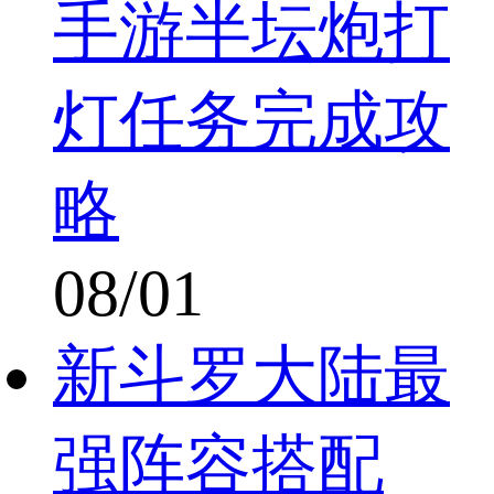
手游半坛炮打
灯任务完成攻
略
08/01
新斗罗大陆最
强阵容搭配