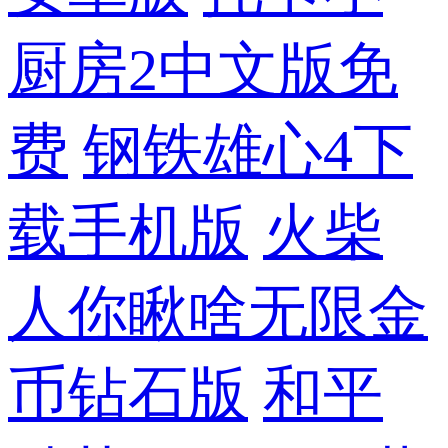
厨房2中文版免
费
钢铁雄心4下
载手机版
火柴
人你瞅啥无限金
币钻石版
和平