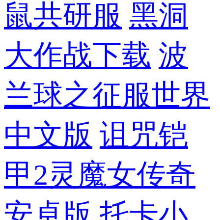
鼠共研服
黑洞
大作战下载
波
兰球之征服世界
中文版
诅咒铠
甲2灵魔女传奇
安卓版
托卡小