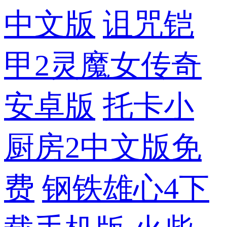
中文版
诅咒铠
甲2灵魔女传奇
安卓版
托卡小
厨房2中文版免
费
钢铁雄心4下