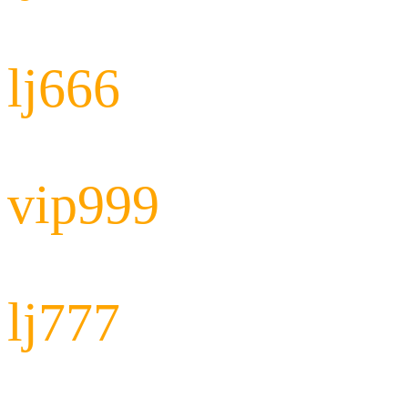
lj666
vip999
lj777