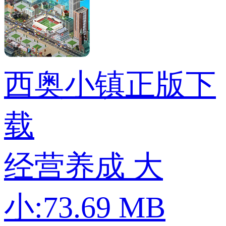
西奥小镇正版下
载
经营养成
大
小:73.69 MB