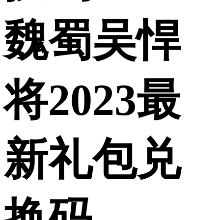
魏蜀吴悍
将2023最
新礼包兑
换码