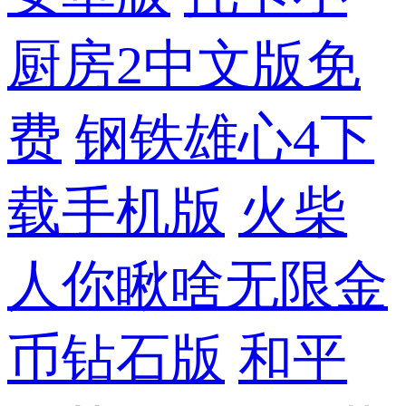
厨房2中文版免
费
钢铁雄心4下
载手机版
火柴
人你瞅啥无限金
币钻石版
和平