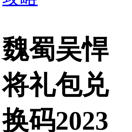
魏蜀吴悍
将礼包兑
换码2023