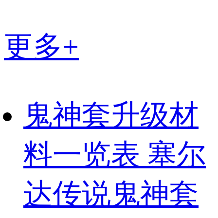
更多+
鬼神套升级材
料一览表 塞尔
达传说鬼神套