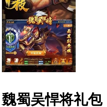
魏蜀吴悍将礼包