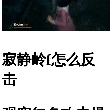
寂静岭f怎么反
击