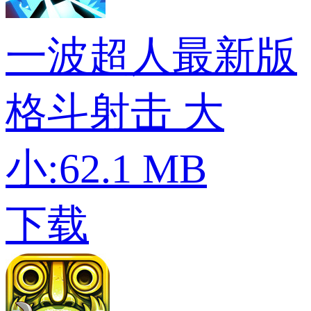
一波超人最新版
格斗射击
大
小:62.1 MB
下载