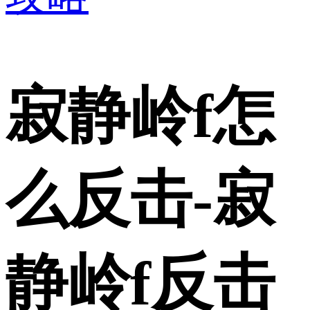
寂静岭f怎
么反击-寂
静岭f反击