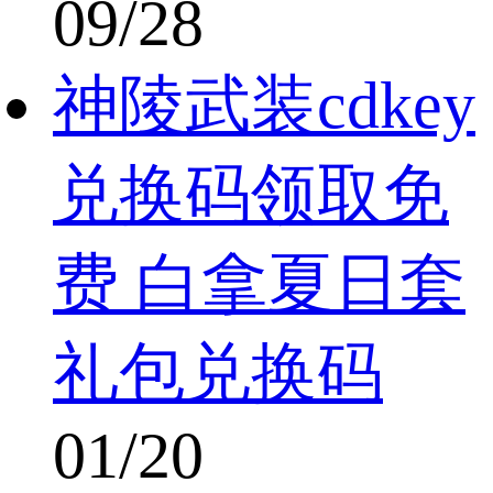
09/28
神陵武装cdkey
兑换码领取免
费 白拿夏日套
礼包兑换码
01/20