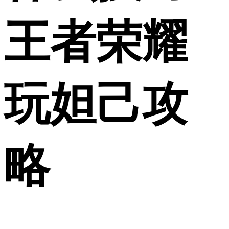
王者荣耀
玩妲己攻
略