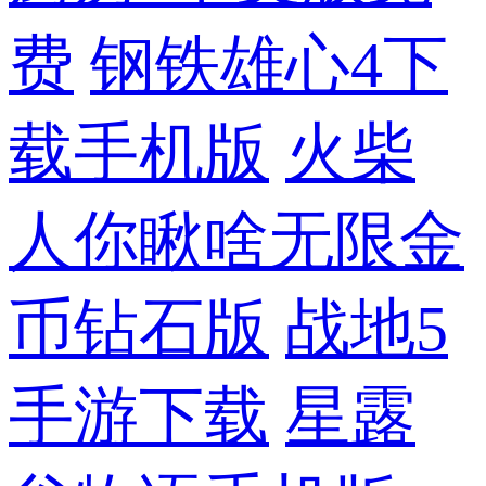
费
钢铁雄心4下
载手机版
火柴
人你瞅啥无限金
币钻石版
战地5
手游下载
星露