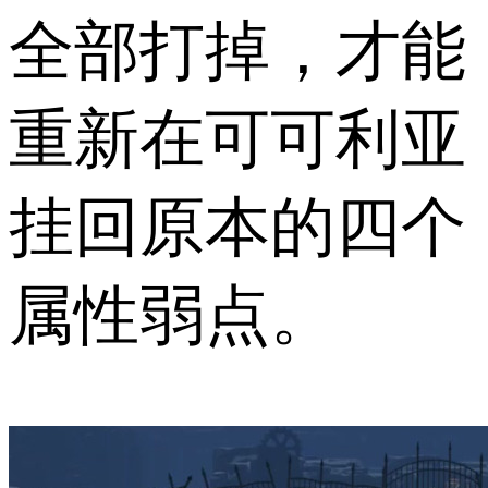
全部打掉，才能
重新在可可利亚
挂回原本的四个
属性弱点。