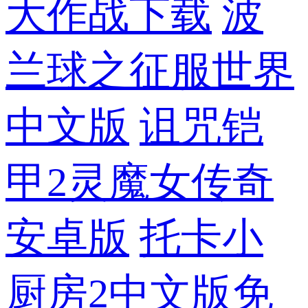
大作战下载
波
兰球之征服世界
中文版
诅咒铠
甲2灵魔女传奇
安卓版
托卡小
厨房2中文版免