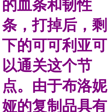
的血条和韧性
条，打掉后，剩
下的可可利亚可
以通关这个节
点。由于布洛妮
娅的复制品具有