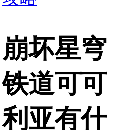
崩坏星穹
铁道可可
利亚有什