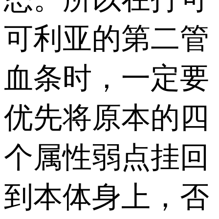
可利亚的第二管
血条时，一定要
优先将原本的四
个属性弱点挂回
到本体身上，否