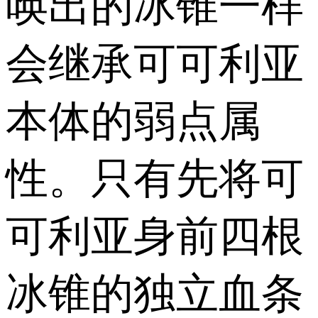
唤出的冰锥一样
会继承可可利亚
本体的弱点属
性。只有先将可
可利亚身前四根
冰锥的独立血条