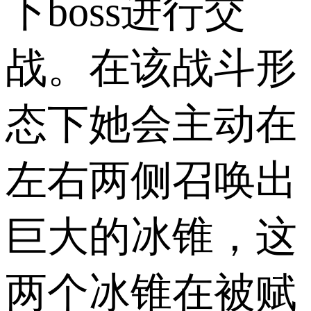
下boss进行交
战。在该战斗形
态下她会主动在
左右两侧召唤出
巨大的冰锥，这
两个冰锥在被赋