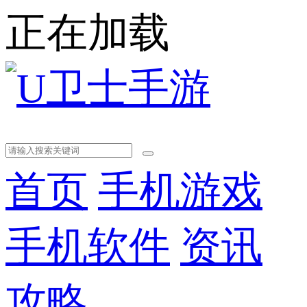
正在加载
首页
手机游戏
手机软件
资讯
攻略