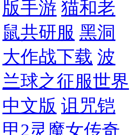
版手游
猫和老
鼠共研服
黑洞
大作战下载
波
兰球之征服世界
中文版
诅咒铠
甲2灵魔女传奇