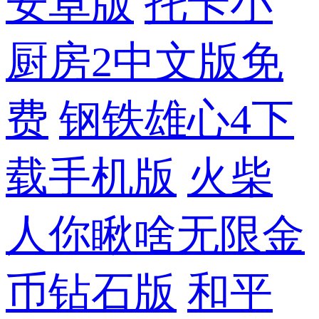
安卓版
托卡小
厨房2中文版免
费
钢铁雄心4下
载手机版
火柴
人你瞅啥无限金
币钻石版
和平