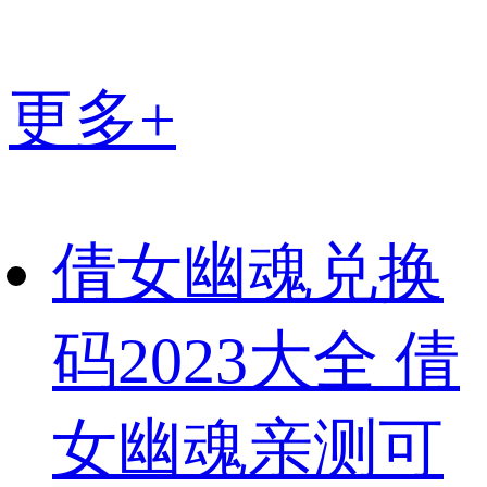
更多+
倩女幽魂兑换
码2023大全 倩
女幽魂亲测可