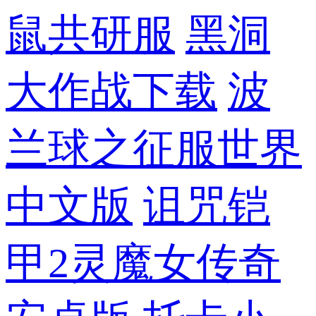
鼠共研服
黑洞
大作战下载
波
兰球之征服世界
中文版
诅咒铠
甲2灵魔女传奇