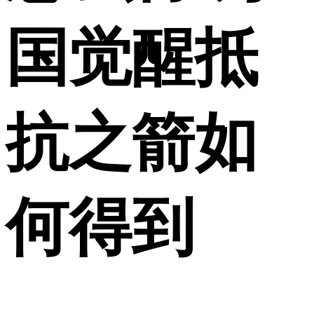
国觉醒抵
抗之箭如
何得到