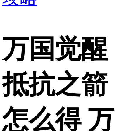
万国觉醒
抵抗之箭
怎么得 万