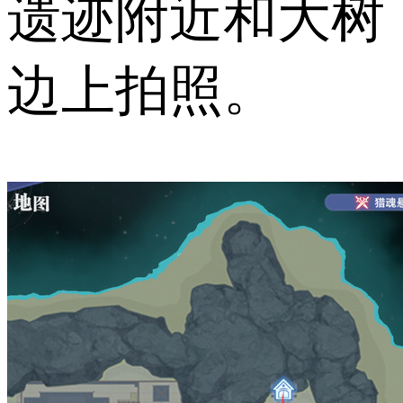
遗迹附近和大树
边上拍照。