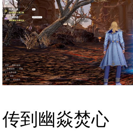
传到幽焱焚心