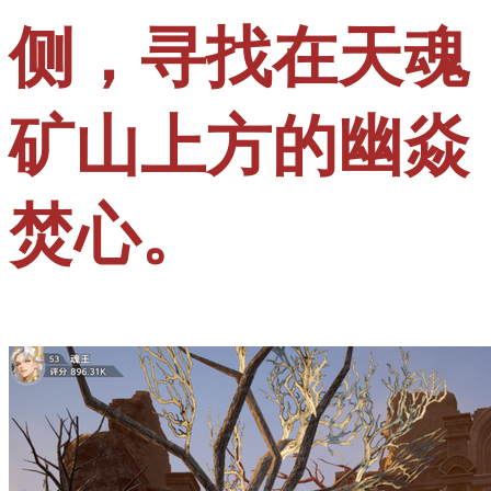
侧，寻找在天魂
矿山上方的幽焱
焚心。