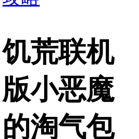
饥荒联机
版小恶魔
的淘气包