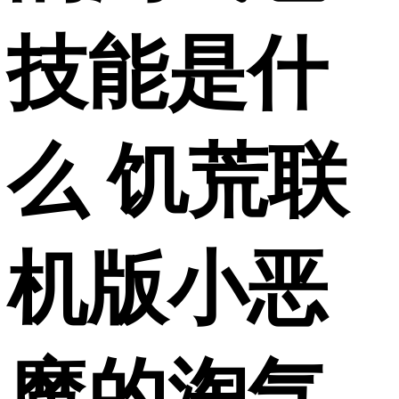
技能是什
么 饥荒联
机版小恶
魔的淘气