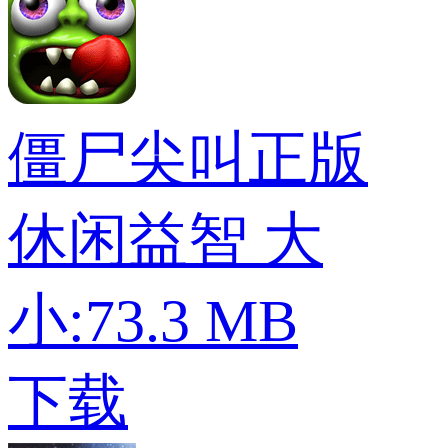
僵尸尖叫正版
休闲益智
大
小:73.3 MB
下载