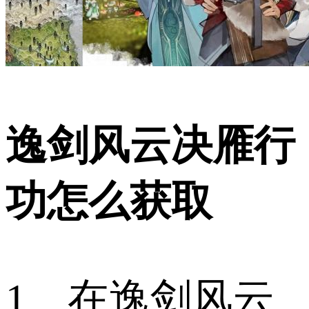
逸剑风云决雁行
功怎么获取
1、在逸剑风云