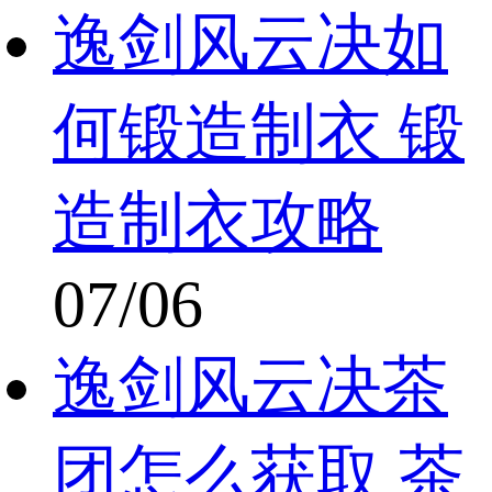
逸剑风云决如
何锻造制衣 锻
造制衣攻略
07/06
逸剑风云决茶
团怎么获取 茶