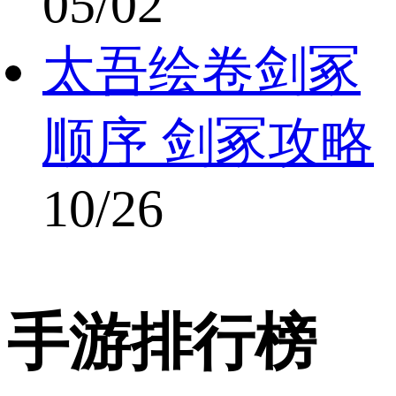
05/02
太吾绘卷剑冢
顺序 剑冢攻略
10/26
手游排行榜