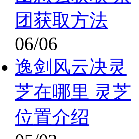
团获取方法
06/06
逸剑风云决灵
芝在哪里 灵芝
位置介绍