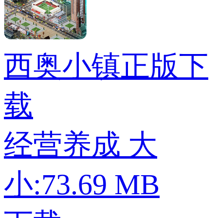
西奥小镇正版下
载
经营养成
大
小:73.69 MB