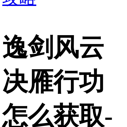
逸剑风云
决雁行功
怎么获取-