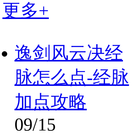
更多+
逸剑风云决经
脉怎么点-经脉
加点攻略
09/15