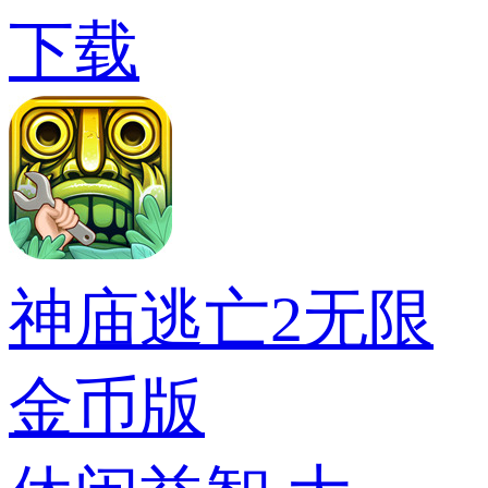
下载
神庙逃亡2无限
金币版