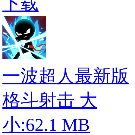
下载
一波超人最新版
格斗射击
大
小:62.1 MB