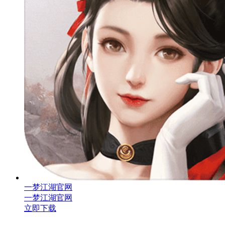
一梦江湖官网
一梦江湖官网
立即下载