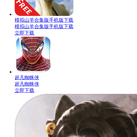
模拟山羊合集版手机版下载
模拟山羊合集版手机版下载
立即下载
超凡蜘蛛侠
超凡蜘蛛侠
立即下载