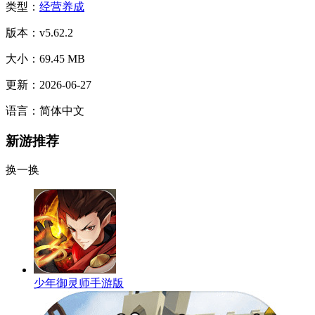
类型：
经营养成
版本：v5.62.2
大小：69.45 MB
更新：2026-06-27
语言：简体中文
新游推荐
换一换
少年御灵师手游版