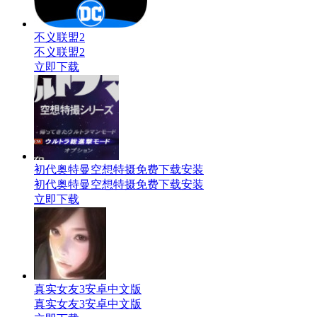
不义联盟2
不义联盟2
立即下载
初代奥特曼空想特摄免费下载安装
初代奥特曼空想特摄免费下载安装
立即下载
真实女友3安卓中文版
真实女友3安卓中文版